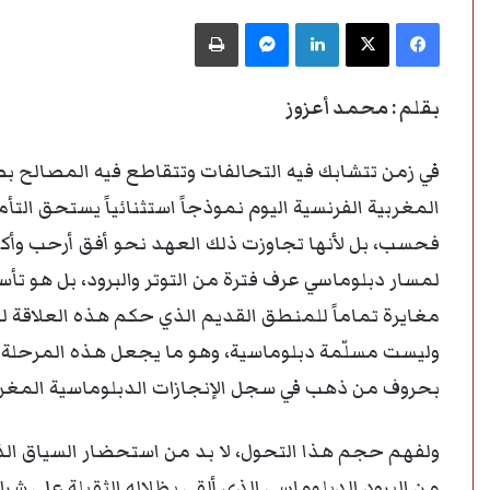
فيسبوك
‫X
لينكدإن
ماسنجر
طباعة
بقلم : محمد أعزوز
في زمن تتشابك فيه التحالفات وتتقاطع فيه المصالح بص
المغربية الفرنسية اليوم نموذجاً استثنائياً يستحق التأ
فحسب، بل لأنها تجاوزت ذلك العهد نحو أفق أرحب وأكثر
لمسار دبلوماسي عرف فترة من التوتر والبرود، بل هو ت
مغايرة تماماً للمنطق القديم الذي حكم هذه العلاقة لع
وليست مسلّمة دبلوماسية، وهو ما يجعل هذه المرحلة من
بحروف من ذهب في سجل الإنجازات الدبلوماسية المغرب
ولفهم حجم هذا التحول، لا بد من استحضار السياق الذي
من البرود الدبلوماسي الذي ألقى بظلاله الثقيلة على شرا