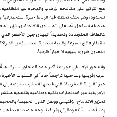
وعمقه؛ ففي ملف الأمن والدفاع، سيُعزَّز التنسيق في 
مع التركيز على مكافحة الإرهاب والهجرة غير النظامية
للحدود، وهو ملف تمتلك فيه الرباط خبرة استخباراتية 
منطقة الساحل. أما على المستوى الاقتصادي، فإن المع
كالطاقة المتجددة وتحديداً الهيدروجين الأخضر الذي يمثل
القطار فائق السرعة والبنية التحتية، مما سيُعزز الشراكة
التعاون ضرورة بنيوية لا خياراً ظرفياً.
والمحور الإفريقي هو ربما أكثر هذه المحاور استراتيجيةً
غرب إفريقيا وساحلها تراجعاً حاداً في السنوات الأخيرة
الإفريقية عبر استثمارات بنكية وصناعية وتنموية منتشرة ف
تعزيز الاندماج الإقليمي ووصل الدول الحبيسة بالمحيط ال
إطاراً مناسباً للعودة إلى إفريقيا بوجه جديد بعيداً عن