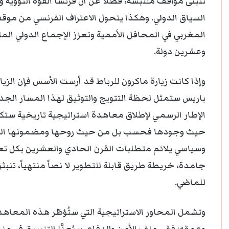
تتبنى مواقف ملتبسة، فضلاً عن أن فرنسا القوة النووية
السياق الدولي. وهكذا يتحول الاعتراف الفرنسي من موقف
المغربي في المحافل الأممية وتعزز الإجماع الدولي الم
وعشرين دولة.
وإذا كانت زيارة ماكرون للرباط قد أرست الأسس فإن الزي
باريس ستمثل لحظة التتويج والتوثيق لهذا المسار الجدي
الإطار الرسمي لإطلاق معاهدة استراتيجية تاريخية ستكون
حيث وجودها فحسب بل من حيث روحها ومضمونها الذي يُع
وسياسي يلائم متطلبات القرن الحادي والعشرين بكل تعق
جامدة، خريطة طريق قابلة للتطوير لا نصاً منتهياً، تن
للماضي.
وتشمل المحاور الاستراتيجية التي ستُؤطّر هذه الم