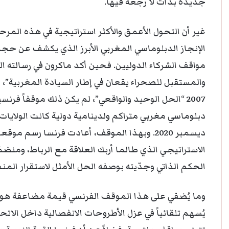
جديدة بدأت لا رجعة فيها.
غير أن التحول الأعمق والأكثر استراتيجية في هذه المرح
الإنجاز الدبلوماسي المغربي الأبرز الذي يكشف عن حجم 
مواقف الشركاء الدوليين. فحين أكد ماكرون في رسالته 
والمستقبل للصحراء يقعان في إطار السيادة المغربية”، م
2007 “الحل الوحيد والواقعي”، لم يكن ذلك موقفاً فرن
دبلوماسي مغربي متراكم ولدينامية دولية كانت الولايات 
ديسمبر 2020. وبهذا الموقف، أعادت فرنسا رسم م
الاستراتيجي الذي طالما أربك العلاقة مع الرباط، ومنضمّ
الحكم الذاتي وجدّيته بوصفه الحل الأمثل لاستقرار المن
وما يُضفي على هذا الموقف الفرنسي قيمة مضاعفة هو مو
يُسهم تلقائياً في عزل الأطروحات الانفصالية داخل الاتحاد