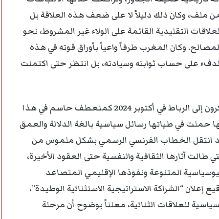
 ملف، وكان ذلك دليلاً لا على ضعف هذه العلاقة بل
اقات التقليدية القائمة على الولاء غير المشروط، نحو
لمصالح. وكان المغرب طرفاً واعياً بأوراق قوته في هذه
ة الدفء على حساب ثوابته وسيادته، بل انتظر حتى اكتملت
وقد جاءت الزيارة الرسمية للرئيس الفرنسي إيمانويل ماكرون إلى الرباط في أكتوبر 2024 كمنعطف حاسم في هذا
ها حملت في طياتها رسائل سياسية بالغة الدلالة والعمق
فقد انتقل الخطاب الفرنسي الرسمي بشكل ملموس من
طالت آثارها الثقافية والنفسية حتى العقود الأخيرة،
جيوسياسية المتنوعة ونفوذها الإقليمي المتصاعد
قيع إعلان “الشراكة الاستراتيجية الاستثنائية الوطيدة”،
لسياسية للعلاقات الثنائية، معلناً بوضوح أن مرحلة