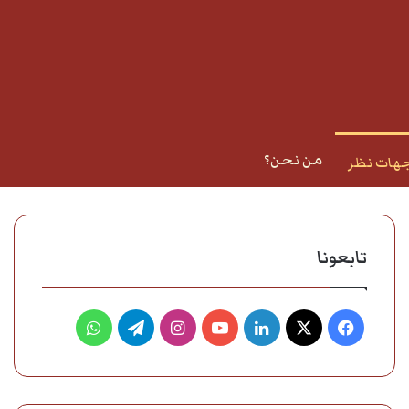
من نحن؟
هات نظر
تابعونا
فيسبوك
‫X
لينكدإن
‫YouTube
انستقرام
تيلقرام
واتساب