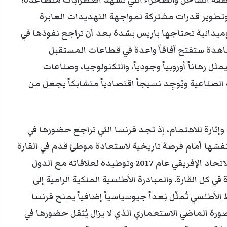
منطقة الساحل والصحراء التي تشهد اضطرابات متصاعدة،
 وتطوير قدرات مشتركة لمواجهة التهديدات العابرة
وميدانية تحتاجها باريس بشدة بعد أن تراجع نفوذها في
اهدة ستفتح آفاقاً واعدة في قطاعات المستقبل
 رهاناً أوروبياً وجودياً، والتكنولوجيا، وصناعات
 الصناعية ويُوجِد نسيجاً اقتصادياً متشابكاً يجعل من
 وإثارة للاهتمام، إذ تجد فرنسا التي تراجع حضورها في
 نفسَها أمام فرصة تاريخية لاستعادة موطئ قدم في القارة
عبر “البوابة المغربية” التي فتحها المغرب بعودته إلى الاتحاد الإفريقي عام 2017 وتوطيده لعلاقاته مع الدول
ي كل القارة. والمبادرة الأطلسية الملكية الرامية إلى
أطلسي تُمثّل بُعداً جيوسياسياً إضافياً يمنح فرنسا
 صورة الماضي الاستعماري الذي لا يزال يُثقل حضورها في