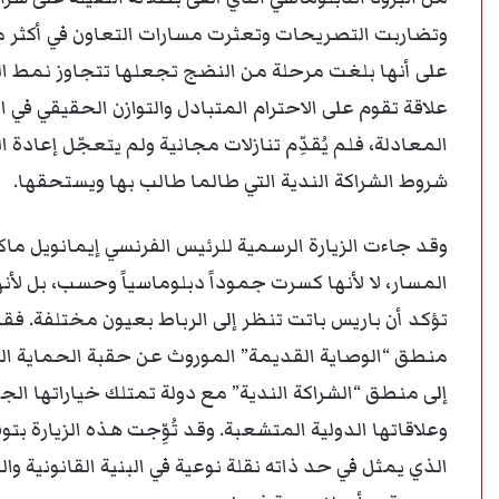
وتضاربت التصريحات وتعثرت مسارات التعاون في أكثر من
على أنها بلغت مرحلة من النضج تجعلها تتجاوز نمط العل
علاقة تقوم على الاحترام المتبادل والتوازن الحقيقي في ا
المعادلة، فلم يُقدِّم تنازلات مجانية ولم يتعجّل إعاد
شروط الشراكة الندية التي طالما طالب بها ويستحقها.
المسار، لا لأنها كسرت جموداً دبلوماسياً وحسب، بل لأن
تؤكد أن باريس باتت تنظر إلى الرباط بعيون مختلفة. 
منطق “الوصاية القديمة” الموروث عن حقبة الحماية التي 
إلى منطق “الشراكة الندية” مع دولة تمتلك خياراتها ال
وعلاقاتها الدولية المتشعبة. وقد تُوِّجت هذه الزيارة بتو
الذي يمثل في حد ذاته نقلة نوعية في البنية القانونية وا