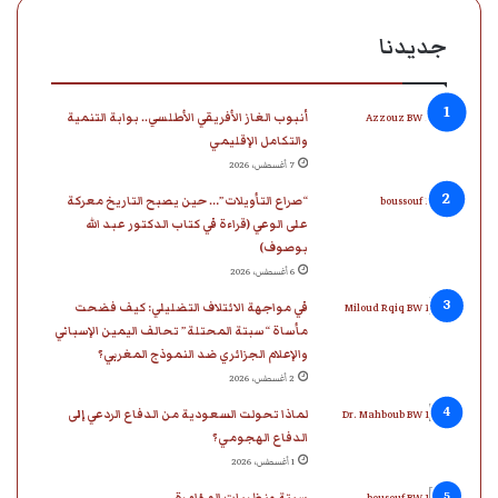
جديدنا
أنبوب الغاز الأفريقي الأطلسي.. بوابة التنمية
والتكامل الإقليمي
7 أغسطس، 2026
“صراع التأويلات”… حين يصبح التاريخ معركة
على الوعي (قراءة في كتاب الدكتور عبد الله
بوصوف)
6 أغسطس، 2026
في مواجهة الائتلاف التضليلي: كيف فضحت
مأساة “سبتة المحتلة” تحالف اليمين الإسباني
والإعلام الجزائري ضد النموذج المغربي؟
2 أغسطس، 2026
لماذا تحولت السعودية من الدفاع الردعي إلى
الدفاع الهجومي؟
1 أغسطس، 2026
سبتة ونظريات المؤامرة