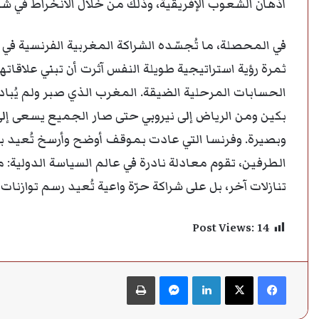
أذهان الشعوب الإفريقية، وذلك من خلال الانخراط في شرا
في المحصلة، ما تُجسّده الشراكة المغربية الفرنسية في
ثمرة رؤية استراتيجية طويلة النفس آثرت أن تبني علاقاتها
الحسابات المرحلية الضيقة. المغرب الذي صبر ولم يُبادر 
بكين ومن الرياض إلى نيروبي حتى صار الجميع يسعى إلى
وبصيرة. وفرنسا التي عادت بموقف أوضح وأرسخ تُعيد بناء
الطرفين، تقوم معادلة نادرة في عالم السياسة الدولية: مع
تنازلات آخر، بل على شراكة حرّة واعية تُعيد رسم توازنا
Post Views:
14
فيسبوك
‫X
لينكدإن
ماسنجر
طباعة