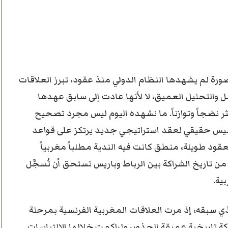
ورة لم يشهدها النظام الدولي منذ عقود، تبرز العلاقات
مل والتحليل العميق، لا لأنها عادت إلى سابق عهدها
 نضجاً وتوازناً. ما نشهده اليوم ليس مجرد تصحيح
أسيس حقيقي لعقد استراتيجي جديد يرتكز على قواعد
قود طويلة، منطق كانت فيه الندية مطلباً مغربياً
 تاريخ الشراكة بين الرباط وباريس تستحق أن تُسجَّل
ية.
 سبقه، إذ مرت العلاقات المغربية الفرنسية بمرحلة
كة تاريخية عميقة الجذور، وتراكمت خلالها الالتباسات