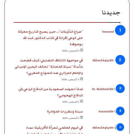
ب
ك
u
ت
ق
س
جديدنا
و
د
T
ق
ر
ا
“صراع التأويلات”… حين يصبح التاريخ معركة
ك
إ
u
ر
ا
ب
على الوعي (قراءة في كتاب الدكتور عبد الله
بوصوف)
ن
b
ا
م
6 أغسطس، 2026
e
م
في مواجهة الائتلاف التضليلي: كيف فضحت
مأساة “سبتة المحتلة” تحالف اليمين الإسباني
والإعلام الجزائري ضد النموذج المغربي؟
2 أغسطس، 2026
لماذا تحولت السعودية من الدفاع الردعي إلى
الدفاع الهجومي؟
1 أغسطس، 2026
سبتة ونظريات المؤامرة
1 أغسطس، 2026
في اليوم العالمي للمرأة الأفريقية: نساء
مخيمات تندوف.. بين جحيم النخاسة