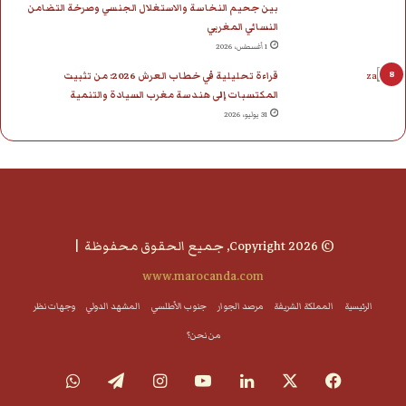
بين جحيم النخاسة والاستغلال الجنسي وصرخة التضامن
النسائي المغربي
1 أغسطس، 2026
قراءة تحليلية في خطاب العرش 2026: من تثبيت
المكتسبات إلى هندسة مغرب السيادة والتنمية
31 يوليو، 2026
© Copyright 2026, جميع الحقوق محفوظة |
www.marocanda.com
الرئيسية
المملكة الشريفة
مرصد الجوار
جنوب الأطلسي
المشهد الدولي
وجهات نظر
من نحن؟
فيسبوك
‫X
لينكدإن
‫YouTube
انستقرام
تيلقرام
واتساب