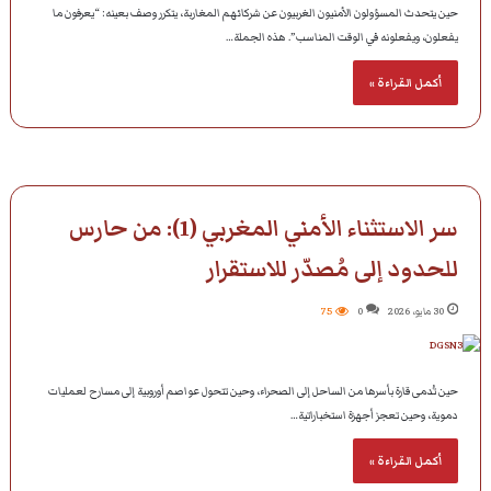
حين يتحدث المسؤولون الأمنيون الغربيون عن شركائهم المغاربة، يتكرر وصف بعينه: “يعرفون ما
يفعلون، ويفعلونه في الوقت المناسب”. هذه الجملة…
أكمل القراءة »
سر الاستثناء الأمني المغربي (1): من حارس
للحدود إلى مُصدّر للاستقرار
30 مايو، 2026
0
75
حين تُدمى قارة بأسرها من الساحل إلى الصحراء، وحين تتحول عواصم أوروبية إلى مسارح لعمليات
دموية، وحين تعجز أجهزة استخباراتية…
أكمل القراءة »