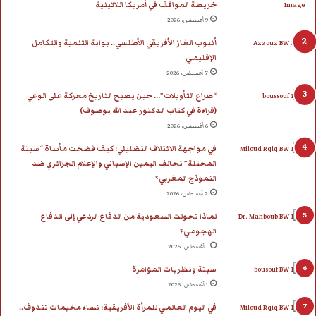
خريطة المواقف في أمريكا اللاتينية
ك
إ
u
ر
ا
ب
9 أغسطس، 2026
أنبوب الغاز الأفريقي الأطلسي.. بوابة التنمية والتكامل
ن
b
ا
م
الإقليمي
e
م
7 أغسطس، 2026
“صراع التأويلات”… حين يصبح التاريخ معركة على الوعي
(قراءة في كتاب الدكتور عبد الله بوصوف)
6 أغسطس، 2026
في مواجهة الائتلاف التضليلي: كيف فضحت مأساة “سبتة
المحتلة” تحالف اليمين الإسباني والإعلام الجزائري ضد
النموذج المغربي؟
2 أغسطس، 2026
لماذا تحولت السعودية من الدفاع الردعي إلى الدفاع
الهجومي؟
1 أغسطس، 2026
سبتة ونظريات المؤامرة
1 أغسطس، 2026
في اليوم العالمي للمرأة الأفريقية: نساء مخيمات تندوف..