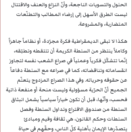
الحلول والتسويات الناجعة، وأنّ النزاع والعنف والاقتتال
ليست الطرق الأسهل إلى إرضاء المطالب والتطلّعات
المتضاربة، والمشروعة.
هكذا لا تبقى الديمقراطية فكرة مجرّدة، أو نظاماً جاهزاً
وكاملاً ينتظر من السلطة الكريمة أن تلتقطه وتطبّقه،
إنّما تتشكّل فكرياً وعملياً في صراع الشعب نفسه لتجاوز
انقساماته وتناقضاته، كما في صراعه مع السلطة دفاعاً
عن حقوقه وحرياته. وفي هذا الصراع المزدوج يتعلّم
الجميع أنّ الحرّية مسؤولية وليست منحة أو منفعة ذاتية
فحسب، وأنّها، قبل أن تكون خياراً سياسياً يشمل انبثاق
السلطة من صندوق الاقتراع وتداول السلطة وفصل
السلطات وحكم القانون، هي ثقافة وقيم ومبادئ
يتصدّرها الإيمان بأهلية كلّ الناس، وحقّهم في حياة