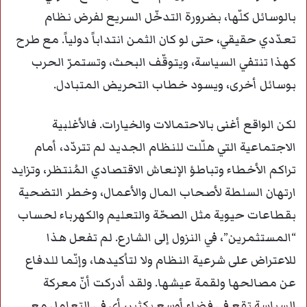
بالوسائل كلّها، بضرورة التدخّل السريع لفرض نظام
تعدّدي حقيقي، حتى لو كان الثمن انتداباً دولياً. مع طرح
كهذا تنتفي السياسة، ويتوقّف البحث، وتستمرّ الحرب
بوسائل أخرى، ويسود خطاب التحريض المتبادل.
لكن الواقع أغنى بالاحتمالات والخيارات. فالأغلبية
الاجتماعية التي هلّلت للنظام الجديد لم تتردّد، أمام
تراكم الأخطاء وتباطؤ الإنعاش الاقتصادي المُنتظر، وتزايد
ارتهان السلطة لأصحاب المال والأعمال، وخطر التضحية
بقطاعات حيوية مثل الصحّة والتعليم والكهرباء لحساب
“المستثمرين”، في النزول إلى الشارع. لم تفعل هذا
للاعتراض على شرعية النظام ولا لتأكيدها، وإنّما للدفاع
عن مصالحها ولقمة عيشها. ولقد أدركت أنّ معركة
السياسة تقع في فضاء أوسع بكثير، أي في التعامل مع