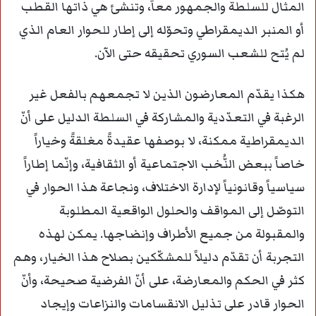
المثال للسلطة والجمهور معاً، وتنشئ هي ذاتها القطب
أو المنبر الديمقراطي وتحوّله إلى إطار للحوار العام الذي
لم يُتح للشعب السوري تحقيقه حتى الآن.
هكذا يقدّم المعارضون الذين لا تجمعهم بالفعل غير
الرغبة في التعدّدية والمشاركة في السلطة الدليل على أنّ
الديمقراطية ممكنة، لا بوصفها عقيدةً مغلقةً وخياراً
خاصاً ببعض النُّخب الاجتماعية أو الثقافية، وإنّما إطاراً
سياسياً وقانونياً لإدارة الاختلاف، ونجاعة هذا الحوار في
التوصّل إلى المواقف والحلول الواقعية المطلوبة
والمقبولة من جميع الأطراف وإنضاجها. يمكن لهذه
التجربة أن تقدّم دليلاً للمشكّكين بصلاح هذا الخيار، وهم
كثر في الحكم والمعارضة، على أنّ الفرضية صحيحة، وأنّ
الحوار قادر على تذليل الانقسامات والنزاعات وإيجاد