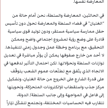
المعارضة نفسها.
في الحالتَين، المعارضة والسلطة، نحن أمام حالة من
“الغليان” في فضاء السلطة والمعارضة تحول دون تأسيس
حقل ممارسة سياسية مستقر، ودون توليد قوى سياسية
قادرة على وضع رؤية لمشروع اجتماعي واضح وممكن
التحقيق، مع برنامج وخطّة عمل وجدول زمني لتنفيذها.
لا أحد من خارج صفوفها يمكن أن يؤثّر مباشرة في تعديل
توازنات السلطة وتحوّلاتها. لكن احتمال التأثير لدفعها في
الاتجاه الذي يتّفق مع تطلّعات عموم الشعب يتوقّف
على قدرة الشارع على الخروج من حالة الغليان، وتشكيل
مركز جذب واستقطاب للإلكترونات المتحرّكة، وتحويلها
إلى فاعل في المواجهة وإلى جانب السلطة/ الدولة،
تتقارب فيه الحساسيات المختلفة، وتجتمع لتشكّل تيّاراً