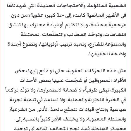
الشعبية المتنوّعة. والاحتجاجات العديدة التي شهدناها
في الأشهر الماضية كانت، إلى حدّ كبير، عفوية، من دون
مرجعية محدّدة، وبلا تنظيم أو قيادة معترف بها تنسّق
النشاطات، وتوحّد المطالب والتطلّعات المختلفة
والمتنوّعة للشارع، وتعيد ترتيب أولوياتها، وتصوغ أجندة
واضحة لتحقيقها.
مثل هذه التحركات العفوية، حتى لو دفع إليها بعض
الأفراد المعروفين أو شجّعت عليها بعض الأحداث
الكبيرة، تبقى ظرفيةً، لا ضمانة لاستمرارها، ولا تولّد تراكماً
في الخبرة النظرية والعملية، ولا تساعد في تنمية تجربة
سياسية وإنتاج قيادات تتمتّع بالحدّ الأدنى من الشرعية
والسلطة المعنوية. ولا يختلف الأمر كثيراً بالنسبة إلى
معسكر السلطة. فقد نجح التحالف القائم في توحيد