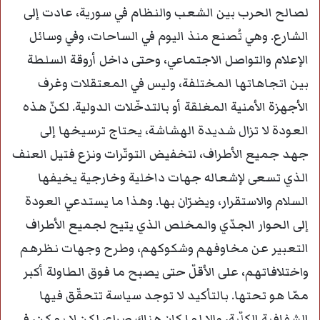
لصالح الحرب بين الشعب والنظام في سورية، عادت إلى
الشارع. وهي تُصنع منذ اليوم في الساحات، وفي وسائل
الإعلام والتواصل الاجتماعي، وحتى داخل أروقة السلطة
بين اتجاهاتها المختلفة، وليس في المعتقلات وغرف
الأجهزة الأمنية المغلقة أو بالتدخّلات الدولية. لكنّ هذه
العودة لا تزال شديدة الهشاشة، يحتاج ترسيخها إلى
جهد جميع الأطراف، لتخفيض التوتّرات ونزع فتيل العنف
الذي تسعى لإشعاله جهات داخلية وخارجية يخيفها
السلام والاستقرار، ويضرّان بها. وهذا ما يستدعي العودة
إلى الحوار الجدّي والمخلص الذي يتيح لجميع الأطراف
التعبير عن مخاوفهم وشكوكهم، وطرح وجهات نظرهم
واختلافاتهم، على الأقلّ حتى يصبح ما فوق الطاولة أكبر
ممّا هو تحتها. بالتأكيد لا توجد سياسة تتحقّق فيها
الشفافية الكلّية، وإلا لما كان هناك صراع، لكن لا يمكن، في