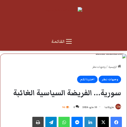
القائمة
الرئيسية
/
وجهات نظر
وجهات نظر
اخترنا لكم
سورية… الفريضة السياسية الغائبة
ماروكاندا
10 مايو، 2026
0
94
فيسبوك
‫X
لينكدإن
ماسنجر
واتساب
تيلقرام
طباعة