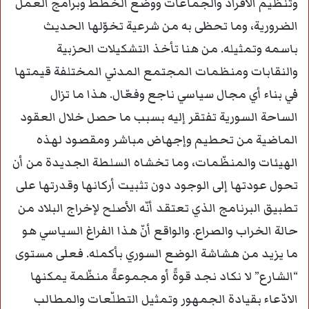
وتنظيم الأفراد والجماعات ووضع الخطط وبرامج العمل
الضرورية، وما تحظى به من شرعية تخوّلها الحديث
باسمه وتمثيله. من هنا تأخذ التشكيلات الحزبية
والنقابات ومنظمات المجتمع المدني المختلفة قيمتها
في بناء أي مجال سياسي ناجع وفعّال. هذا ما تزال
الساحة السورية تفتقر إليه بسبب ما حصل خلال العقود
الماضية من تحطيم وإجهاض مباشر ومقصود لهذه
الهيئات والمنظّمات، وما تخشاه السلطة الجديدة من أن
تحول عودتها إلى الوجود دون تثبيت أركانها وقدرتها على
تطبيق البرنامج الذي تعتقد أنّه الأصلح لإخراج البلاد من
حالة الخراب والصراع. والواقع أنّ هذا الفراغ السياسي هو
ما يزيد من هشاشة الوضع السوري بأكمله. فعلى مستوى
“الشارع” لا نكاد نجد قوةً أو مجموعةً منظّمة يمكنها
الادّعاء بقيادة الجمهور وتمثيل التطلّعات والمطالب