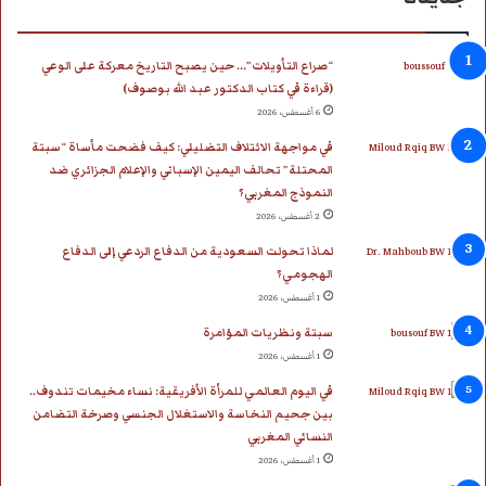
“صراع التأويلات”… حين يصبح التاريخ معركة على الوعي
(قراءة في كتاب الدكتور عبد الله بوصوف)
6 أغسطس، 2026
في مواجهة الائتلاف التضليلي: كيف فضحت مأساة “سبتة
المحتلة” تحالف اليمين الإسباني والإعلام الجزائري ضد
النموذج المغربي؟
2 أغسطس، 2026
لماذا تحولت السعودية من الدفاع الردعي إلى الدفاع
الهجومي؟
1 أغسطس، 2026
سبتة ونظريات المؤامرة
1 أغسطس، 2026
في اليوم العالمي للمرأة الأفريقية: نساء مخيمات تندوف..
بين جحيم النخاسة والاستغلال الجنسي وصرخة التضامن
النسائي المغربي
1 أغسطس، 2026