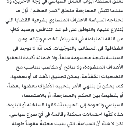
تغلق السلطة أبواب العمل السياسي في وجه الآخرين، ولا
عندما تتبنّى المعارضة منطق “كسر العظم”. أوّل ما
تحتاجه السياسة الاعتراف المتساوي بشرعية القضايا التي
يُتنازع عليها، والتوافق على قواعد التنافس، ورصيد كافٍ
من الثقة المتبادلة في الشريك/ الخصم ونيّاته، ومن
الشفافية في المطالب والتوجّهات. كما أنّه لا توجد في
السياسة نتيجة محسومة سلفاً، ولا ضمانة أكيدة لتحقيق
الأهداف المنشودة، ولا نتائج أو مكاسب تتناسب مع
التضحيات المُقدَّمة. يمكن تحقيق الأهداف أو بعضها،
كما يمكن أن ينتهي الأمر بتحييد الأطراف بعضها بعضاً،
أو بقطيعة بين الحكم والمعارضة، أو بالاستعصاء
السياسي والعودة إلى الحرب بأشكالها الساخنة أو الباردة.
هذه كلّها احتمالات ممكنة وقائمة في أيّ صراع سياسي.
لكن لا شكّ أنّ السياسة، التي بقيت مغيّبةً عقوداً طويلة