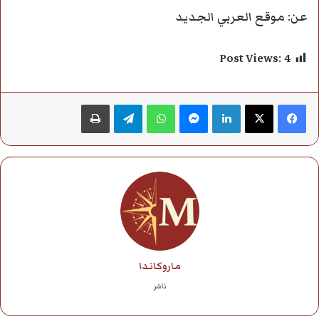
عن: موقع العربي الجديد
Post Views:
4
فيسبوك
‫X
لينكدإن
ماسنجر
واتساب
تيلقرام
طباعة
ماروكاندا
ناشر