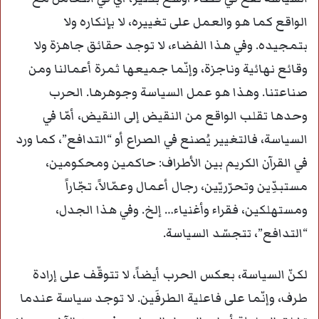
الواقع كما هو والعمل على تغييره، لا بإنكاره ولا
بتمجيده. وفي هذا الفضاء، لا توجد حقائق جاهزة ولا
وقائع نهائية وناجزة، وإنّما جميعها ثمرة أعمالنا ومن
صناعتنا. وهذا هو عمل السياسة وجوهرها. الحرب
وحدها تقلب الواقع من النقيض إلى النقيض، أمّا في
السياسة، فالتغيير يُصنع في الصراع أو “التدافع”، كما ورد
في القرآن الكريم بين الأطراف: حاكمين ومحكومين،
مستبدِّين وتحرّريّين، رجال أعمال وعمّالاً، تجّاراً
ومستهلكين، فقراء وأغنياء… إلخ. وفي هذا الجدل،
“التدافع”، تتجسّد السياسة.
لكنّ السياسة، بعكس الحرب أيضاً، لا تتوقّف على إرادة
طرف، وإنّما على فاعلية الطرفَين. لا توجد سياسة عندما