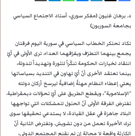
د. برهان غليون (مفكر سوري، أستاد الاجتماع السياسي
بجامعة السوربون)
تكاد تحتكر الخطاب السياسي في سورية اليوم فرقتان
يجمع بينهما التطرّف ويفرّقهما العداء. ترى الأولى في أيّ
انتقاد لخيارات الحكومة تنكّراً للثورة وتهديداً للدولة،
بينما تعتقد الأخرى أنّ أيّ تهاون في التنديد بسياساتها
يعني إعطاء النظام مهلةً إضافيةً ليرسخ أركان دولته
“الإسلاموية”، ويقطع الطريق على أيّ تحوّلات ديمقراطية.
تفترض الفرقة الأولى أنّ الحلول للمشكلات التي تواجهها
البلاد جاهزة في عقل القيادة، لا يستدعي تحقيقها سوى
ترك الأخيرة تعمل من دون تشويش. وتفترض الثانية أنّ
الكارثة واقعة لا محالة إن لم نقنع المجتمع الدولي،