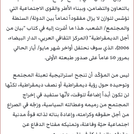
بالتعاون والتضامن، وببناء الأطر والقوى الاجتماعية التي
تؤسّس لتوازن لا يزال مفقوداً تماماً بين الدولة/ السلطة
والمجتمع/ الشعب. هذا ما أشرت إليه في كتاب “بيان من
أجل الديمقراطية” (المركز الثقافي العربي، الدار البيضاء،
2006)، الذي سوف نحتفل أواخر شهر مايو/ أيار الحالي
بمرور 50 عاماً على صدور طبعته الأولى.
ليس من المؤكّد أن تنجح استراتيجية تعبئة المجتمع
وتوحيده حول رؤية ديمقراطية أو نصف ديمقراطية، لكنّها
لن تكون أبداً إضاعةً للوقت، لأنّها ستفيد في إخراج
المجتمع من رميمه وعطالته السياسية، وزجّه في الصراع
من أجل حقوقه وكرامته، وإعادة بنائه لذاته قوةً مدنية
اجتماعية حيّة وفاعلة، وتمليكه مفتاح الدفاع عن