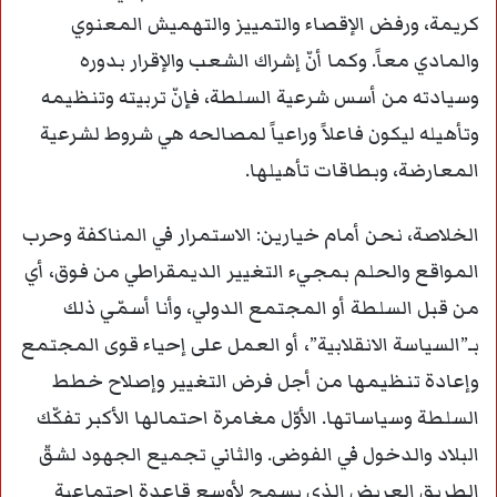
كريمة، ورفض الإقصاء والتمييز والتهميش المعنوي
والمادي معاً. وكما أنّ إشراك الشعب والإقرار بدوره
وسيادته من أسس شرعية السلطة، فإنّ تربيته وتنظيمه
وتأهيله ليكون فاعلاً وراعياً لمصالحه هي شروط لشرعية
المعارضة، وبطاقات تأهيلها.
الخلاصة، نحن أمام خيارين: الاستمرار في المناكفة وحرب
المواقع والحلم بمجيء التغيير الديمقراطي من فوق، أي
من قبل السلطة أو المجتمع الدولي، وأنا أسمّي ذلك
بـ”السياسة الانقلابية”، أو العمل على إحياء قوى المجتمع
وإعادة تنظيمها من أجل فرض التغيير وإصلاح خطط
السلطة وسياساتها. الأوّل مغامرة احتمالها الأكبر تفكّك
البلاد والدخول في الفوضى. والثاني تجميع الجهود لشقّ
الطريق العريض الذي يسمح لأوسع قاعدة اجتماعية