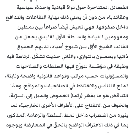
الفصائل المتناحرة حول نواة قيادية واحدة، سياسية
وعقائدية، من دون أن يعني ذلك نهاية التفاعلات والتدافع
داخل صفوفها. فهي تعيش أيضاً صراعاً بين نمطين
ومفهومين للقيادة والسلطة: الأول تقليدي يجعل من
القائد، الشيخ الأوّل بين شيوخ أسياد، لديهم الحقوق
ذاتها ويعملون بالتوازي، والثاني حديث تشكّل الرئاسة فيه
وظيفة في مؤسّسة تتوزّع فيها السلطات والصلاحيات
والمسؤوليات حسب مراتب وقواعد قانونية واضحة وثابتة،
تمنع التنافس والاختلاط في الصلاحيات والمواقع. وهذا
التناقض هو ما يفسّر (ربّما) الغموض والميل إلى السرّية،
والخوف من الانفتاح على الأطراف الأخرى الخارجية، لما
يثيره من اضطراب داخل نمط السلطة والزعامة المذكور،
بما في ذلك الاعتراف الواضح بالحقّ في المعارضة وبوجود