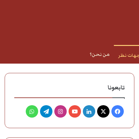
من نحن؟
هات نظر
تابعونا
فيسبوك
‫X
لينكدإن
‫YouTube
انستقرام
تيلقرام
واتساب