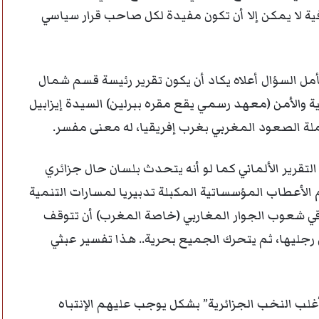
ية لا يمكن إلا أن تكون مفيدة لكل صاحب قرار سياسي
مل السؤال أعلاه يكاد أن يكون تقرير رئيسة قسم شمال
ية والأمن (معهد رسمي يقع مقره ببرلين) السيدة إيزابيل
رملة الصعود المغربي بغرب إفريقيا، له معنى مفسر.
لتقرير الألماني كما لو أنه يتحدث بلسان حال جزائري
الأعطاب المؤسساتية المكبلة تدبيريا لمسارات التنمية
اقي شعوب الجوار المغاربي (خاصة المغرب) أن تتوقف
رجليها، ثم يتحرك الجميع بحرية.. هذا تفسير عبثي
أغلب النخب الجزائرية” بشكل يوجب عليهم الإنتباه