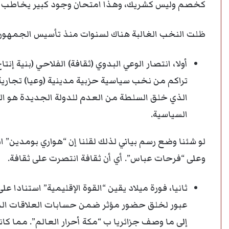
كخصم وليس كشريك، وهذا امتحان وجود كبير يخاطب فط
ظلت النخب الغالبة هناك لسنوات منذ تأسيس الجمهورية الأولى سنة 1962، يحكمه
أولا، انتصار الوعي البدوي (ثقافة) الفلاحي (بنية إنت
تراكم من نخب سياسية حزبية مدينية (وعيا) تجارية و
الذي خلق السلطة من العدم للدولة الجديدة هو ال
السياسية.
لو شئنا وضع رسم بياني لذلك لقلنا إن “هواري بومدين
وعلى “فرحات عباس”. أي أن ثقافة انتصرت على ثقافة.
ثانيا، فورة ميلاد يقين “القوة الإقليمية” استنادا
عبور لخلق حضور مؤثر ضمن حسابات العلاقات الدولي
إلى ما وصف جزائريا ب “مكة أحرار العالم”. مما 