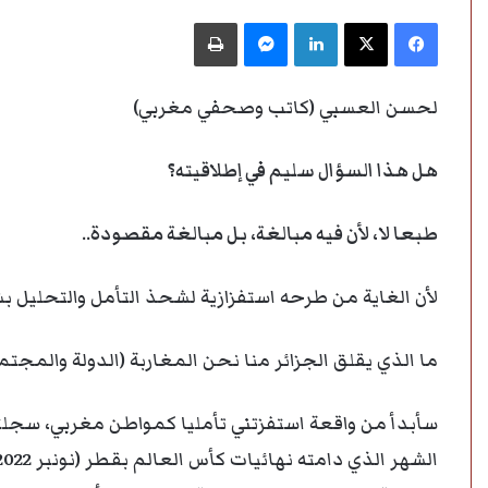
فيسبوك
‫X
لينكدإن
ماسنجر
طباعة
لحسن العسبي (كاتب وصحفي مغربي)
هل هذا السؤال سليم في إطلاقيته؟
طبعا لا، لأن فيه مبالغة، بل مبالغة مقصودة
..
لأن الغاية من طرحه استفزازية لشحذ التأمل والتحليل ب
ما الذي يقلق الجزائر منا نحن المغاربة (الدولة والمجتم
سأبدأ من واقعة استفزتني تأمليا كمواطن مغربي، سجلته