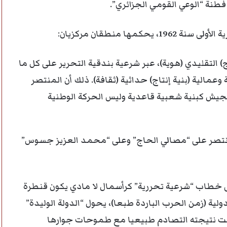
نة “الوعي القومي الجزائري”.
ا منطقان مركزيان:
اج) التقليدي (هوية)، عبر شرعية بندقية التحرير على كل ما
عمالية (بنية إنتاج) حداثية (ثقافة). ذلك أن المنتصر
جيش كبنية شعبية قاعدية وليس الحركة الوطنية
” انتصر على “مصالي الحاج” وعلى “محمد العزيز جسوس”
 على خطاب “شرعية تحررية” كرأسمال لا مادي يكون قنطرة
ة (زمن الحرب الباردة طبعا)، يحول “الدولة الوليدة”
كانت نتيجته التصادم طبيعيا مع طموحات جوارها