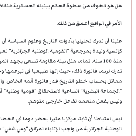
هل هو الخوف من سطوة الحكم ببنيته العسكرية هناك؟
الأمر في الواقع أعمق من ذلك.
علينا أن ندرك تحليليا بأدوات التاريخ وعلوم السياسة أن
كإنسية وليدة بمرجعية “القومية الوطنية الجزائرية” تع
منذ 100 سنة، تماما مثل نبتة مقاومة تسعى بجهد ال
تدرك لربما فاتورة ذلك، حيث إنها طبيعيا في تبرعمها و
مماثل بحساب خطو التاريخ قدر فاتورة ألمه الخاص. وا
“الجماعة البشرية” الساعية لاستحقاق “قومية وطنية” أن
وليس بفعل متعمد لفاعل خارجي متوهم.
ليس اعتباطا أن ثابتا مركزيا مثيرا يحضر دوما في الخطا
الوطنية الجزائرية من واجب الإنتباه لمزالق “وعي شقي” مم