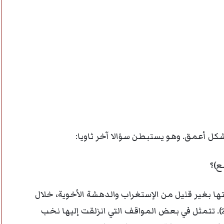
شكل أعمق. وهو يستبطن سؤالا آخر ثاويا:
ع)؟
ا بغير قليل من الإستغراب والدهشة الأخوية، خلال
الشهر الذي دامته نهائيات كأس العالم بقطر (نونبر 2022). تتمثل في بعض المواقف التي انزلقت إليها نخب