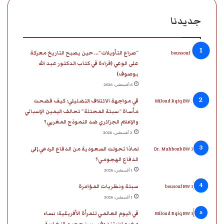
جديدنا
“صراع التأويلات”… حين يصبح التاريخ معركة
على الوعي (قراءة في كتاب الدكتور عبد الله
بوصوف)
6 أغسطس، 2026
في مواجهة الائتلاف التضليلي: كيف فضحت
مأساة “سبتة المحتلة” تحالف اليمين الإسباني
والإعلام الجزائري ضد النموذج المغربي؟
2 أغسطس، 2026
لماذا تحولت السعودية من الدفاع الردعي إلى
الدفاع الهجومي؟
1 أغسطس، 2026
سبتة ونظريات المؤامرة
1 أغسطس، 2026
في اليوم العالمي للمرأة الأفريقية: نساء
مخيمات تندوف.. بين جحيم النخاسة