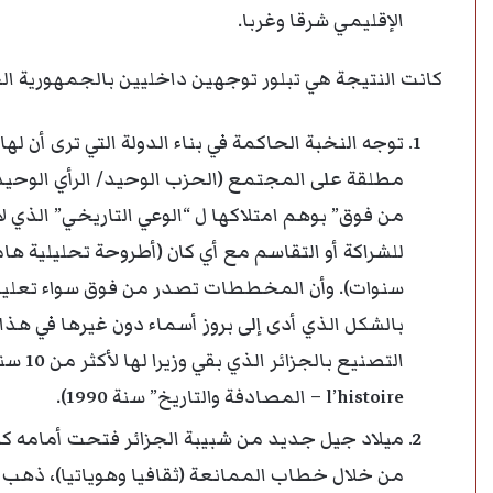
الإقليمي شرقا وغربا.
كانت النتيجة هي تبلور توجهين داخليين بالجمهورية الجزا
توجه النخبة الحاكمة في بناء الدولة التي ترى أن ل
مطلقة على المجتمع (الحزب الوحيد/ الرأي الوحيد)،
من فوق” بوهم امتلاكها ل “الوعي التاريخي” الذي ل
للشراكة أو التقاسم مع أي كان (أطروحة تحليلية ها
سنوات). وأن المخططات تصدر من فوق سواء تعليمية 
بالشكل الذي أدى إلى بروز أسماء دون غيرها في ه
l’histoire – المصادفة والتاريخ” سنة 1990).
ميلاد جيل جديد من شبيبة الجزائر فتحت أمامه كرا
من خلال خطاب الممانعة (ثقافيا وهوياتيا)، ذهب 