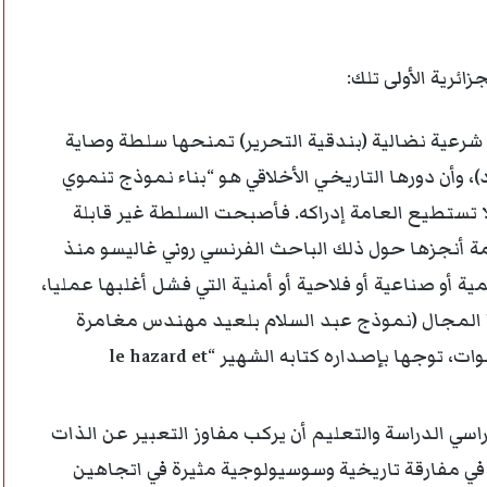
ئرية الأولى تلك:
ها شرعية نضالية (بندقية التحرير) تمنحها سلطة وصاية
 وأن دورها التاريخي الأخلاقي هو “بناء نموذج تنموي
ا تستطيع العامة إدراكه. فأصبحت السلطة غير قابلة
مة أنجزها حول ذلك الباحث الفرنسي روني غاليسو منذ
أو صناعية أو فلاحية أو أمنية التي فشل أغلبها عمليا،
ذا المجال (نموذج عبد السلام بلعيد مهندس مغامرة
التصنيع بالجزائر الذي بقي وزيرا لها لأكثر من 10 سنوات، توجها بإصداره كتابه الشهير “le hazard et
سي الدراسة والتعليم أن يركب مفاوز التعبير عن الذات
في مفارقة تاريخية وسوسيولوجية مثيرة في اتجاهين