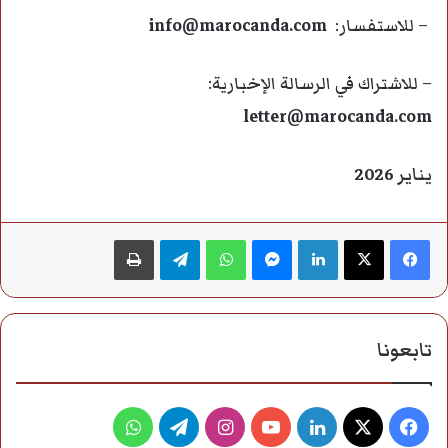
– للاستفسار:
info@marocanda.com
– للاشتراك في الرسالة الإخبارية:
letter@marocanda.com
يناير 2026
فيسبوك
‫X
لينكدإن
ماسنجر
واتساب
تيلقرام
طباعة
تابعونا
فيسبوك
‫X
لينكدإن
‫YouTube
انستقرام
تيلقرام
واتساب