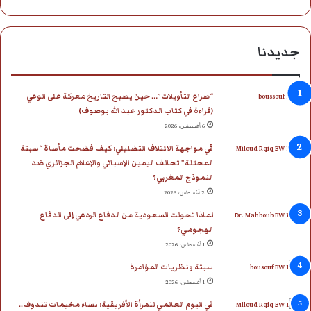
جديدنا
“صراع التأويلات”… حين يصبح التاريخ معركة على الوعي
(قراءة في كتاب الدكتور عبد الله بوصوف)
6 أغسطس، 2026
في مواجهة الائتلاف التضليلي: كيف فضحت مأساة “سبتة
المحتلة” تحالف اليمين الإسباني والإعلام الجزائري ضد
النموذج المغربي؟
2 أغسطس، 2026
لماذا تحولت السعودية من الدفاع الردعي إلى الدفاع
الهجومي؟
1 أغسطس، 2026
سبتة ونظريات المؤامرة
1 أغسطس، 2026
في اليوم العالمي للمرأة الأفريقية: نساء مخيمات تندوف..