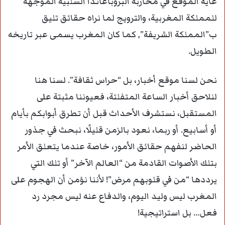
غاية الموقع في محاربة البروباغاندا السلبية الموجهة
للمملكة المغربية، والترويج لما نراه حقائق تليق
ب”المملكة الشريفة”, كما كان المغرب يسمى عبر تاريخه
الطويل.
نحن لسنا موقع أخبار، بل “حراس ثقافة”. لسنا هنا
لنلاحق أخبار الساعة المتفلتة، فعيوننا مثبتة على
المستقبل، نستشرف الأحداث قبل أن تطرق أبوابكم بأيام
أو أسابيع. أو ربما، نعود بالزمن قليلًا، نبحث في جذور
الحاضر لنفهم حقائق الأمور، خاصة عندما يتعلق الأمر
بتلك الأصوات القادمة من “العالم الآخر” أو تلك التي
يرددها “من في قلوبهم مرض”! لأننا نؤمن أن الهجوم على
المغرب ليس وليد اليوم، والدفاع عنه ليس مجرد رد
فعل… بل استراتيجية!