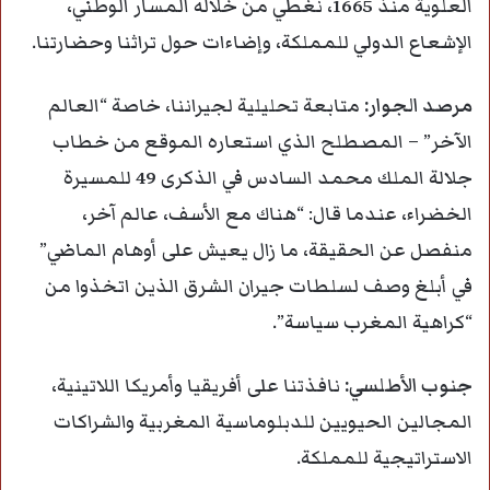
العلوية منذ 1665، نغطي من خلاله المسار الوطني،
الإشعاع الدولي للمملكة، وإضاءات حول تراثنا وحضارتنا.
مرصد الجوار
:
متابعة تحليلية لجيراننا، خاصة “العالم
الآخر” – المصطلح الذي استعاره الموقع من خطاب
جلالة الملك محمد السادس في الذكرى 49 للمسيرة
الخضراء، عندما قال: “هناك مع الأسف، عالم آخر،
منفصل عن الحقيقة، ما زال يعيش على أوهام الماضي”
في أبلغ وصف لسلطات جيران الشرق الذين اتخذوا من
“كراهية المغرب سياسة”.
جنوب الأطلسي
:
نافذتنا على أفريقيا وأمريكا اللاتينية،
المجالين الحيويين للدبلوماسية المغربية والشراكات
الاستراتيجية للمملكة.