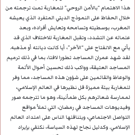
هذا الاهتمام “بالأمن الروحي” للمغاربة تمت ترجمته من
خلال الحفاظ على النموذج الديني المتفرد الذي يعيشه
المغرب، بوسطيته وتسامحه وتعايش أفراده، وبعد
علمائه عن التشدد، وتقبل المغاربة للاختلاف الذي قد
يأتي مع الانفتاح على “الآخر”، أيا كانت ديانته أو مذهبه.
لقد شهد عمران المساجد تطورا لافتا، بما في ذلك ترميم
المساجد العتيقة، وواكب ذلك تحسين أحوال الأئمة
والوعاظ والقائمين على شؤون هذه المساجد، مما وفر
للمغاربة بيئة مميزة قل نظيرها في العالم الإسلامي،
لممارسة شعائرهم بكل طمأنينة، وهو ما تترجمه صور
وفيديوهات المساجد في رمضان، التي تملأ مواقع
التواصل الاجتماعي، ويتناقلها الناس على امتداد العالم
الإسلامي. وكدليل نجاح لهذه السياسة، نكتفي بإيراد