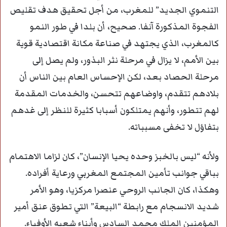
التنموي الجديد” للمغرب، من أجل تحقيق هدف تقليص
الفجوة المذكورة آنفا. صحيح، أن بلدا في طور النمو
كالمغرب، الذي يجتهد في صناعة مكانة اقتصادية قوية
بين الأمم، لا يزال في مرحلة نثر البذور، ولم يصل إلى
مرحلة الحصاد بعد، لكن الإحساس العام بين الناس أن
بلادهم تتقدم، واوضاعهم تتحسن، والخدمات المقدمة
لهم تتطور، وأنهم يمتلكون أسبابا كثيرة للنظر إلى غدهم
بتفاؤل لا تخفى مسبباته.
ولأنه “ليس بالخبز وحده يحيا الإنسان”، كان لزاما الاهتمام
بباقي جوانب تأمين المجتمع المغربي ورعاية أفراده.
وهكذا، كان الجانب الروحي عنصرا مركزيا، وهو الأمر
شديد الانسجام مع رابطة “البيعة” التي تطوق عنق أمير
المؤمنين الملك محمد السادس وأبناء شعبه الأوفياء.