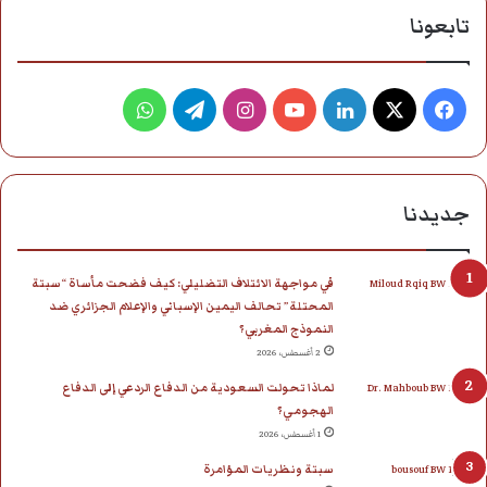
تابعونا
فيسبوك
‫X
لينكدإن
‫YouTube
انستقرام
تيلقرام
واتساب
جديدنا
في مواجهة الائتلاف التضليلي: كيف فضحت مأساة “سبتة
المحتلة” تحالف اليمين الإسباني والإعلام الجزائري ضد
النموذج المغربي؟
2 أغسطس، 2026
لماذا تحولت السعودية من الدفاع الردعي إلى الدفاع
الهجومي؟
1 أغسطس، 2026
سبتة ونظريات المؤامرة