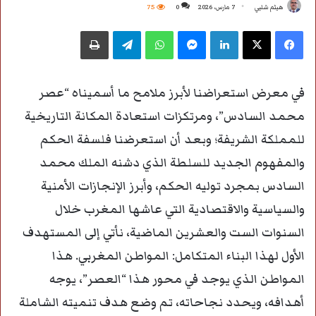
هيثم شلبي
7 مارس، 2026
0
75
فيسبوك
‫X
لينكدإن
ماسنجر
واتساب
تيلقرام
طباعة
في معرض استعراضنا لأبرز ملامح ما أسميناه “عصر
محمد السادس”، ومرتكزات استعادة المكانة التاريخية
للمملكة الشريفة؛ وبعد أن استعرضنا فلسفة الحكم
والمفهوم الجديد للسلطة الذي دشنه الملك محمد
السادس بمجرد توليه الحكم، وأبرز الإنجازات الأمنية
والسياسية والاقتصادية التي عاشها المغرب خلال
السنوات الست والعشرين الماضية، نأتي إلى المستهدف
الأول لهذا البناء المتكامل: المواطن المغربي. هذا
المواطن الذي يوجد في محور هذا “العصر”، يوجه
أهدافه، ويحدد نجاحاته، تم وضع هدف تنميته الشاملة