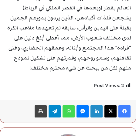
العالم بقطر (وبعدها في القصر الملكي في الرباط)
يشجعن فلذات أكبادهن، الذين يردون بدورهم الجميل
بقبلة على اليدين والرأس، سابقة لم تعهدها ملاعب الكرة
لدى مختلف شعوب الأرض، مما أعطى أبلغ دليل على
“فرادة” هذا المجتمع وأبنائه، وعمقهم الحضاري، وغنى
ثقافتهم، وسمو روحهم، وقدرتهم على تشكيل نموذج
ملهم لكل من يبحث عن شيء محترم مختلف!
Post Views:
2
فيسبوك
‫X
لينكدإن
ماسنجر
واتساب
تيلقرام
طباعة