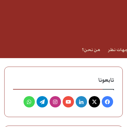
هات نظر
من نحن؟
تابعونا
فيسبوك
‫X
لينكدإن
‫YouTube
انستقرام
تيلقرام
واتساب