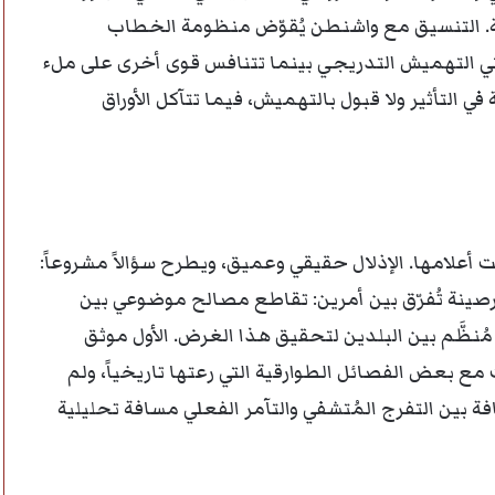
ية. التنسيق مع واشنطن يُقوّض منظومة الخطاب
عني التهميش التدريجي بينما تتنافس قوى أخرى على ملء
 في التأثير ولا قبول بالتهميش، فيما تتآكل الأوراق
أعلامها. الإذلال حقيقي وعميق، ويطرح سؤالاً مشروعاً:
الرصينة تُفرّق بين أمرين: تقاطع مصالح موضوعي بين
مُنظَّم بين البلدين لتحقيق هذا الغرض. الأول موثق
ت مع بعض الفصائل الطوارقية التي رعتها تاريخياً، ولم
فة بين التفرج المُتشفي والتآمر الفعلي مسافة تحليلية