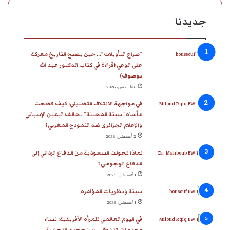
جديدنا
“صراع التأويلات”… حين يصبح التاريخ معركة
على الوعي (قراءة في كتاب الدكتور عبد الله
بوصوف)
6 أغسطس، 2026
في مواجهة الائتلاف التضليلي: كيف فضحت
مأساة “سبتة المحتلة” تحالف اليمين الإسباني
والإعلام الجزائري ضد النموذج المغربي؟
2 أغسطس، 2026
لماذا تحولت السعودية من الدفاع الردعي إلى
الدفاع الهجومي؟
1 أغسطس، 2026
سبتة ونظريات المؤامرة
1 أغسطس، 2026
في اليوم العالمي للمرأة الأفريقية: نساء
مخيمات تندوف.. بين جحيم النخاسة