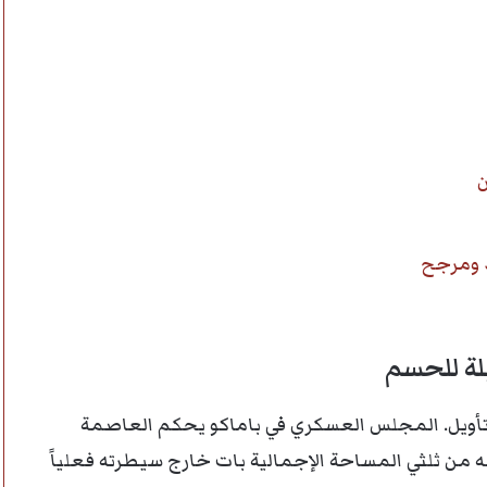
ن
د ومرجح
بلة للحسم
ى تأويل. المجلس العسكري في باماكو يحكم العاصمة
له من ثلثي المساحة الإجمالية بات خارج سيطرته فعلياً