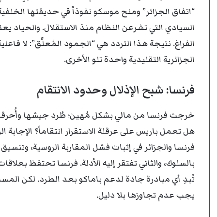
“اتفاق الجزائر” ومنح موسكو نفوذاً في حديقتها الخلف
السيادي التي تشرعن النظام منذ الاستقلال. والحياد ي
الفراغ. نتيجة هذا التردد هي “الجمود المُعلَّق”: لا فاعلية
الجزائرية التقليدية واحدة تلو الأخرى.
فرنسا: شبح الإذلال وحدود الانتقام
خرجت فرنسا من مالي بشكل مُهين؛ طُرد جيشها وأُحرقت 
هل تعمل باريس على عرقلة الاستقرار انتقاماً؟ الإجابة 
فرنسا والجزائر في إثبات فشل المقاربة الروسية، وتنسيق 
بالسلوك، والثاني تفتقر إليه الأدلة. فرنسا تحتفظ بعلاقا
تُبدِ أي مبادرة جادة لدعم باماكو بعد الطرد. لكن المسا
يجب عدم تجاوزها بلا دليل.