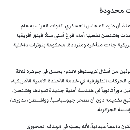
ات محدودة
منذ أن طرد المجلس العسكري القوات الفرنسية عام
 أنهى تفويض بعثة الأمم المتحدة عام 2023، وجدت واشنطن نفسها أمام فراغ أمني ملأه فيلق أفريقيا
مريكية جاءت متأخرة ومترددة، محكومة بتوترات داخلية
وثين من أمثال كريستوفر لاندو- يحمل في جوهره ثلاثة
 الحركات الطوارقية في خدمة الأجندة الأمنية الأمريكية،
ل دوراً ثانوياً في هندسة أمنية جديدة تقودها واشنطن.
ع تقديمه دون أن تنتحر جيوسياسياً. وواشنطن، بدورها،
ؤسسة الجزائرية.
ون داعماً مبدئياً، لأنه يصبّ في الهدف المحوري