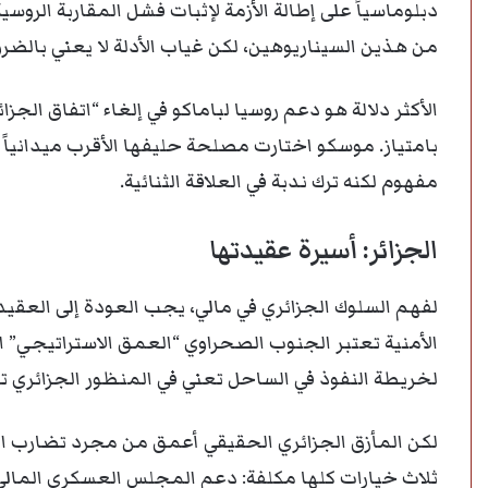
دبلوماسياً على إطالة الأزمة لإثبات فشل المقاربة الروسي
من هذين السيناريوهين، لكن غياب الأدلة لا يعني بالضرور
بامتياز. موسكو اختارت مصلحة حليفها الأقرب ميدانياً
مفهوم لكنه ترك ندبة في العلاقة الثنائية.
الجزائر: أسيرة عقيدتها
لفهم السلوك الجزائري في مالي، يجب العودة إلى العقيد
الأمنية تعتبر الجنوب الصحراوي “العمق الاستراتيجي” 
لخريطة النفوذ في الساحل تعني في المنظور الجزائري تض
لكن المأزق الجزائري الحقيقي أعمق من مجرد تضارب ال
ثلاث خيارات كلها مكلفة: دعم المجلس العسكري المالي 