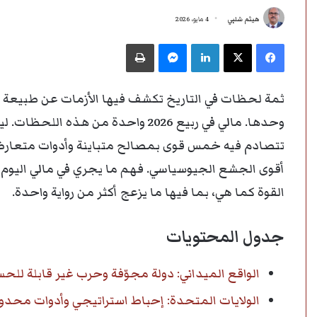
هيثم شلبي
4 مايو، 2026
فيسبوك
‫X
لينكدإن
ماسنجر
طباعة
ثمة لحظات في التاريخ تكشف فيها الأزمات عن طبيعة الن
وحدها. مالي في ربيع 2026 واحدة من هذ
تتصادم فيه خمس قوى بمصالح متباينة وأدوات متعارضة
أقوى الجشع الجيوسياسي. فهم ما يجري في مالي اليوم يس
القوة كما هي، بما فيها ما يزعج أكثر من رواية واحدة.
جدول المحتويات
الواقع الميداني: دولة مجوّفة وحرب غير قابلة للح
الولايات المتحدة: إحباط استراتيجي وأدوات محدو