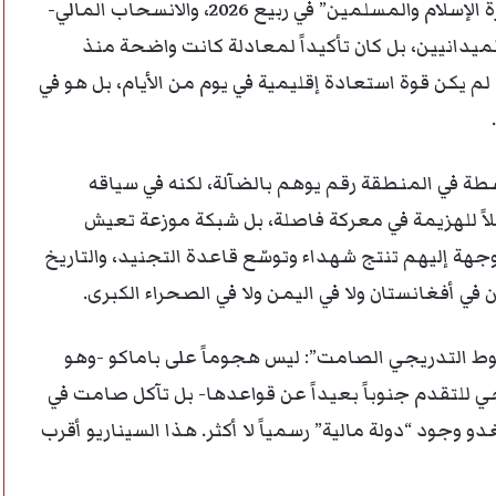
منذ سنوات. هجمات “جبهة تحرير أزواد” و”جماعة نصرة الإسلام والمسلمين” في ربيع 2026، والانسحاب المالي-
يدانيين، بل كان تأكيداً لمعادلة كانت واضحة منذ
 يكن قوة استعادة إقليمية في يوم من الأيام، بل هو في
طة في المنطقة رقم يوهم بالضآلة، لكنه في سياقه
قابلاً للهزيمة في معركة فاصلة، بل شبكة موزعة تعيش
هة إليهم تنتج شهداء وتوسّع قاعدة التجنيد، والتاريخ
ن في أفغانستان ولا في اليمن ولا في الصحراء الكبرى.
ط التدريجي الصامت”: ليس هجوماً على باماكو -وهو
جي للتقدم جنوباً بعيداً عن قواعدها- بل تآكل صامت في
 وجود “دولة مالية” رسمياً لا أكثر. هذا السيناريو أقرب