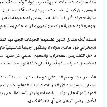
الروسي من كيدال وتساليت، لم يكن مفاجأة للمحللين الم
سنوات: فيلق أفريقيا -الخلف الرسمي لمجموعة فاغنر- لم
جوهره قوة حماية عواصم وتأمين مقرات حكم ومناجم.
الستة آلاف مقاتل الذين تضمهم الحركات الجهادية النش
الجغرافي قوة هائلة. هؤلاء لا يشكّلون جيشاً كلاسيكياً 
داخل التضاريس الصحراوية والنسيج القبلي. كل ضربة موج
لم يُسجّل نصراً عسكرياً صرفاً على هذا النوع من الفاعلي
الأخطر من الوضع الميداني هو ما يمكن تسميته “السقو
سيناريو مستبعد لأن الحركات لا تملك الدافع الاستراتي
قدرة الدولة على توفير الخدمات وفرض السيادة، حتى يغدو
للأفق الزمني الراهن من أي معركة كبرى.