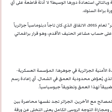
ة وبالتالي استعادة دورها الوسيط؟ لا أدلة قاطعة على أي
ة براءة السلوك.
الأكثر دلالة هو دعم روسيا لباماكو في إلغاء “اتفاق الجزائر” لعام 2015، الاتفاق الذي كان تاجاً دبلوماسياً جزائرياً
 على حساب مشاعر الحليف الأقدم، وهو قرار براغماتي
ة الأمنية الجزائرية في جوهرها: المؤسسة العسكرية-
الذي يُعوّض محدودية العمق في الشمال. أي إعادة رسم
ييقاً لهذا العمق وتطويقاً جيوسياسياً.
مصالح مع الآخرين. الجزائر تجد نفسها محاصرة بين
ومجاراة التوجه الروسي الكامل يعني التخلي عن ورقة