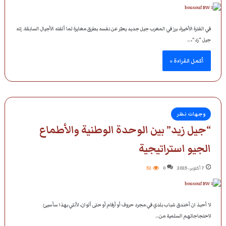
في الفترة الأخيرة، برز في المغرب جيل جديد يعبّر عن نفسه بطرق مغايرة لما ألفته الأجيال السابقة. إنه
جيل “زد”،…
أكمل القراءة »
وجهات نظر
“جيل زيد” بين الوحدة الوطنية والأطماع
الجيو استراتيجية
7 أكتوبر، 2025
0
52
لا أحبذ ان أخندق شباب بلدي في مجرد حروف أو أرقام أو حتى ألوان، لأنني بهذا سأسيئ
لاحتجاجاتهم السلمية من…