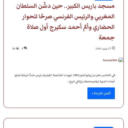
مسجد باريس الكبير.. حين دشّن السلطان
المغربي والرئيس الفرنسي صرحًا للحوار
الحضاري وأمّ أحمد سكيرج أول صلاة
جمعة
27 يوليو، 2026
0
38
في الخامس عشر من يوليو/تموز 1926، شهدت العاصمة الفرنسية باريس حدثًا تاريخيًا تجاوز
أبعاده الدينية ليغدو محطة بارزة في تاريخ…
أكمل القراءة »