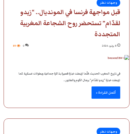
وجهات نظر
قبل مواجهة فرنسا في المونديال.. “زيدو
لقدّام” تستحضر روح الشجاعة المغربية
المتجددة
8 يوليو، 2026
0
89
في تاريخ المغرب الحديث، قلّما ارتبطت عبارة قصيرة بذاكرة جماعية وبطولات عسكرية كما
ارتبطت عبارة “زيدو لقدّام” برجال الكَوم والطابور…
أكمل القراءة »
وجهات نظر