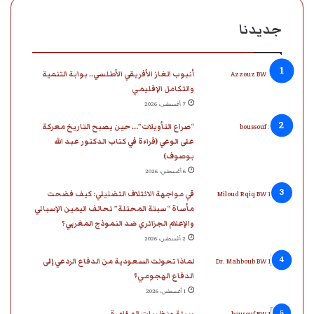
ب
ك
u
ت
ق
س
جديدنا
و
د
T
ق
ر
ا
أنبوب الغاز الأفريقي الأطلسي.. بوابة التنمية
ك
إ
u
ر
ا
ب
والتكامل الإقليمي
ن
b
ا
م
7 أغسطس، 2026
“صراع التأويلات”… حين يصبح التاريخ معركة
e
م
على الوعي (قراءة في كتاب الدكتور عبد الله
بوصوف)
6 أغسطس، 2026
في مواجهة الائتلاف التضليلي: كيف فضحت
مأساة “سبتة المحتلة” تحالف اليمين الإسباني
والإعلام الجزائري ضد النموذج المغربي؟
2 أغسطس، 2026
لماذا تحولت السعودية من الدفاع الردعي إلى
الدفاع الهجومي؟
1 أغسطس، 2026
سبتة ونظريات المؤامرة