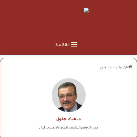
القائمة
الرئيسية
/
د. عياد جلول
د. عياد جلول
مدير الأبحاث والدراسات كاتب وأكاديمي من لبنان