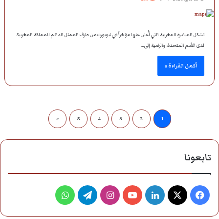
تشكل المبادرة المغربية التي أُعلن عنها مؤخراً في نيويورك من طرف الممثل الدائم للمملكة المغربية
لدى الأمم المتحدة، والرامية إلى…
أكمل القراءة »
»
5
4
3
2
1
تابعونا
ف
ل
ا
ت
و
ي
X
ي
Y
ن
ي
ا