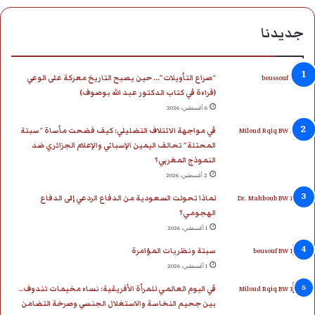
س
ن
o
س
ل
ت
جديدنا
ب
ك
u
ت
ق
س
و
د
T
ق
ر
ا
“صراع التأويلات”… حين يصبح التاريخ معركة على الوعي
(قراءة في كتاب الدكتور عبد الله بوصوف)
ك
إ
u
ر
ا
ب
6 أغسطس، 2026
في مواجهة الائتلاف التضليلي: كيف فضحت مأساة “سبتة
ن
b
ا
م
المحتلة” تحالف اليمين الإسباني والإعلام الجزائري ضد
النموذج المغربي؟
e
م
2 أغسطس، 2026
لماذا تحولت السعودية من الدفاع الردعي إلى الدفاع
الهجومي؟
1 أغسطس، 2026
سبتة ونظريات المؤامرة
1 أغسطس، 2026
في اليوم العالمي للمرأة الأفريقية: نساء مخيمات تندوف..
بين جحيم النخاسة والاستغلال الجنسي وصرخة التضامن