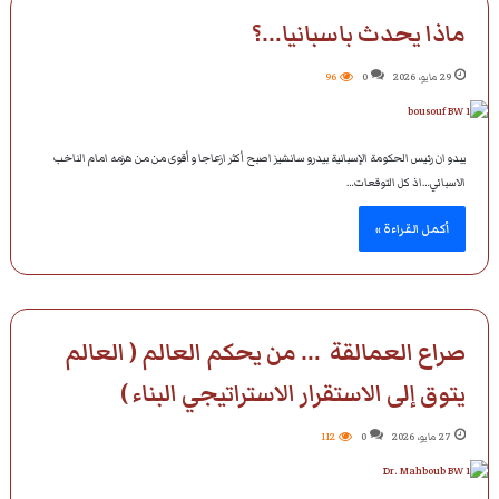
ماذا يحدث باسبانيا…؟
29 مايو، 2026
0
96
يبدو ان رئيس الحكومة الإسبانية بيدرو سانشيز اصبح أكثر ازعاجا و أقوى من من هزمه امام الناخب
الاسباني…اذ كل التوقعات…
أكمل القراءة »
صراع العمالقة … من يحكم العالم ( العالم
يتوق إلى الاستقرار الاستراتيجي البناء )
27 مايو، 2026
0
112