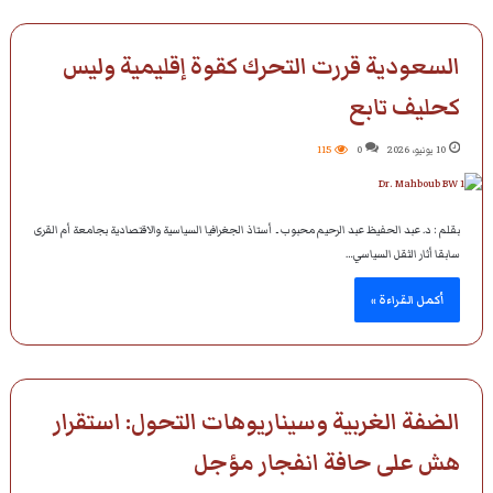
السعودية قررت التحرك كقوة إقليمية وليس
كحليف تابع
10 يونيو، 2026
0
115
بقلم : د. عبد الحفيظ عبد الرحيم محبوب ـ أستاذ الجغرافيا السياسية والاقتصادية بجامعة أم القرى
سابقا أثار الثقل السياسي…
أكمل القراءة »
الضفة الغربية وسيناريوهات التحول: استقرار
هش على حافة انفجار مؤجل