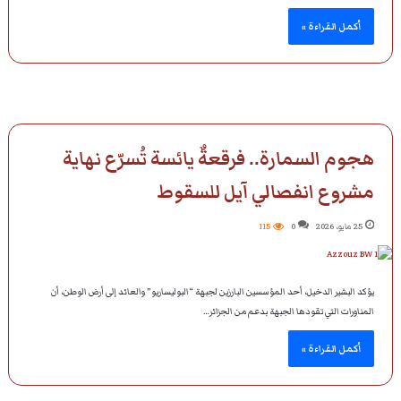
أكمل القراءة »
هجوم السمارة.. فرقعةٌ يائسة تُسرّع نهاية
مشروع انفصالي آيل للسقوط
25 مايو، 2026
0
115
يؤكد البشير الدخيل، أحد المؤسسين البارزين لجبهة “البوليساريو” والعائد إلى أرض الوطن، أن
المناورات التي تقودها الجبهة بدعم من الجزائر…
أكمل القراءة »