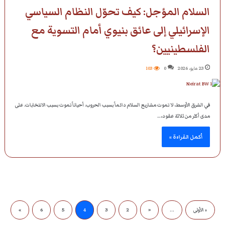
السلام المؤجل: كيف تحوّل النظام السياسي
الإسرائيلي إلى عائق بنيوي أمام التسوية مع
الفلسطينيين؟
23 مايو، 2026
0
103
في الشرق الأوسط، لا تموت مشاريع السلام دائماً بسبب الحروب. أحياناً تموت بسبب الانتخابات. على
مدى أكثر من ثلاثة عقود،…
أكمل القراءة »
« الأولى
...
«
2
3
4
5
6
»