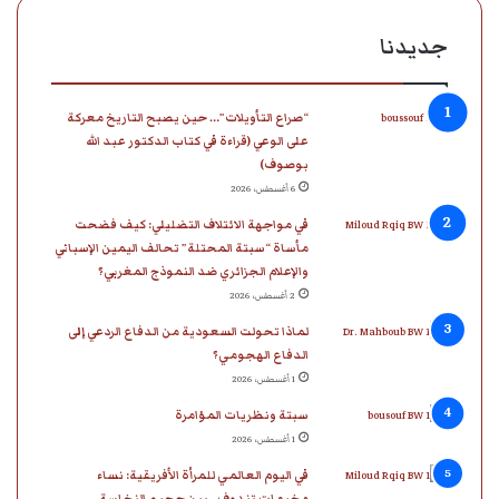
ب
ك
u
ت
ق
س
جديدنا
و
د
T
ق
ر
ا
“صراع التأويلات”… حين يصبح التاريخ معركة
ك
إ
u
ر
ا
ب
على الوعي (قراءة في كتاب الدكتور عبد الله
بوصوف)
ن
b
ا
م
6 أغسطس، 2026
e
م
في مواجهة الائتلاف التضليلي: كيف فضحت
مأساة “سبتة المحتلة” تحالف اليمين الإسباني
والإعلام الجزائري ضد النموذج المغربي؟
2 أغسطس، 2026
لماذا تحولت السعودية من الدفاع الردعي إلى
الدفاع الهجومي؟
1 أغسطس، 2026
سبتة ونظريات المؤامرة
1 أغسطس، 2026
في اليوم العالمي للمرأة الأفريقية: نساء
مخيمات تندوف.. بين جحيم النخاسة